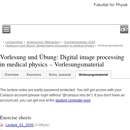
Fakultät für Physik
Lehrangebot
Vorlesungen (Webseiten)
Sommersemester 2020
Vorlesung und Übung: Digital image processing in medical physics
Vorlesungsmaterial
Vorlesung und Übung: Digital image processing
in medical physics – Vorlesungsmaterial
Overview
Exercises
Extra_material
Vorlesungsmaterial
The lecture notes are partly password protected. You will get access with your
Campus-account (please login without "@campus.lmu.de"). If you don't have an
account yet, you can get one at the
student computer pool
.
Exercise sheets
Lecture_01_2020
(3 MByte)