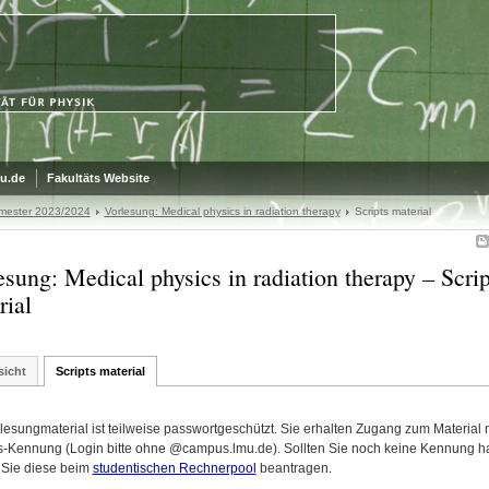
u.de
Fakultäts Website
mester 2023/2024
Vorlesung: Medical physics in radiation therapy
Scripts material
esung: Medical physics in radiation therapy – Scrip
rial
sicht
Scripts material
lesungmaterial ist teilweise passwortgeschützt. Sie erhalten Zugang zum Material m
Kennung (Login bitte ohne @campus.lmu.de). Sollten Sie noch keine Kennung h
Sie diese beim
studentischen Rechnerpool
beantragen.