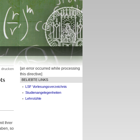
[an error occurred while processing
drucken
this directive]
ts
BELIEBTE LINKS
LSF Vorlesungsverzeichnis
Studienangelegenheiten
Lehrstühle
it Ihrer
aben, so