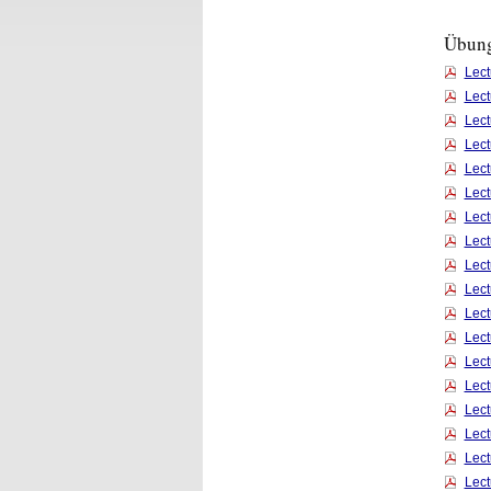
Übung
Lec
Lec
Lec
Lec
Lec
Lec
Lec
Lec
Lec
Lec
Lec
Lec
Lec
Lec
Lec
Lec
Lec
Lec