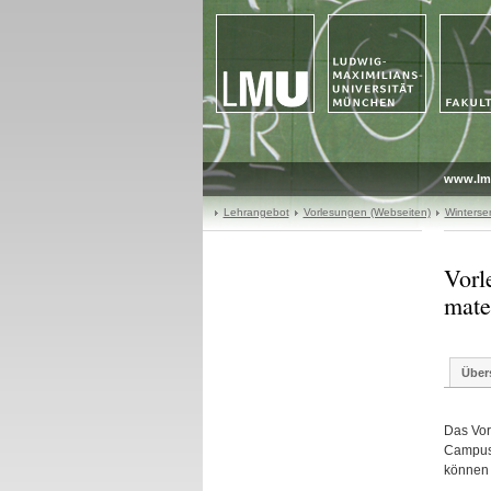
www.lm
Lehrangebot
Vorlesungen (Webseiten)
Winterse
Vorl
mate
Über
Das Vor
Campus-
können 