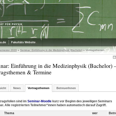
u.de
Fakultäts Website
emester 2020
Seminar: Einführung in die Medizinphysik (Bachelor)
Vortragsthemen
nar: Einführung in die Medizinphysik (Bachelor) 
ragsthemen & Termine
sicht
News
Vortragsthemen
BetreuerInnen
tragsfolien sind im
Seminar-Moodle
kurz vor Beginn des jeweiligen Seminars
ar. Alle registrierten Teilnehmer*innen haben automatisch darauf Zugriff.
Thema
wer
Betr