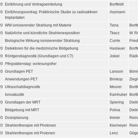
20
Einführung und Vortragseinteilung
Bortfeldt
20
Einführungsvortrag: Präklinische Studie zu radioaktiven
Assmann
Implantaten
20
WW ionisierender Strahlung mit Materie
Tsina
Bortf
20
Natürliche und künstliche Strahlenexposition
Tkacz
W. R
Biologische Wirkung ionisierender Strahlung
Currle
Fried
20
Detektoren für die medizinische Bildgebung
Haslauer
Bortf
20
Röntgendiagnostik (Grundlagen und CT)
Jokiel
Rädl
20
Pfingstdienstag: vorlesungsfrei
20
Grundlagen PET
Larsson
Böni
Anwendungen PET
Brinkop
Ziegl
20
Ultraschalldiagnostik
Meurer
Bortf
Ionoakustik
Kainhuber
Bortf
20
Grundlagen der MRT
Spiering
Dietr
Bildgebung mit MRT
Polixa
Dietr
20
Dosisplanung
Immer
Rein
20
Strahlentherapie mit Photonen
Kiermeyer
Rein
20
Strahlentherapie mit Protonen
Lenz
Göge