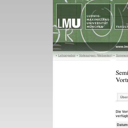
www.lm
Lehrangebot
Vorlesungen (Webseiten)
Sommers
Semi
Vort
Über
Die Vor
verfügb
Datum