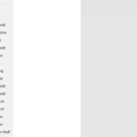
eldt
ühm
l
eldt
er
ng
er
eldt
eldt
ich
ich
er
er
r-Neff