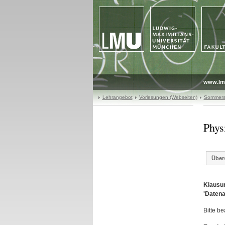
www.lm
Lehrangebot
Vorlesungen (Webseiten)
Sommers
Phys
Über
Klausur
'Datena
Bitte b