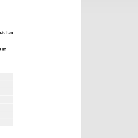
stellten
t im