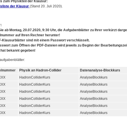
s zum Physikteil der Klausur:
sliste der Klausur
(Stand
20. Juli 2020).
:
ie ab Montag, 20.07.2020, 9:30 Uhr, die Aufgabenblätter zu Ihrer verkürzt darge
lnummer auf Ihren Rechner herunter!
-Klausurblätter sind mit einem Passwort verschlüsselt.
swort zum Öffnen der PDF-Dateien wird jeweils zu Beginn der Bearbeitungszei
hat bekannt gegeben!
aufgabenblätter:
kelnummer
Physik an Hadron-Collider
Datenanalyse-Blockkurs
XXX
HadronColliderKurs
AnalyseBlockkurs
XXX
HadronColliderKurs
AnalyseBlockkurs
XXX
HadronColliderKurs
AnalyseBlockkurs
XXX
HadronColliderKurs
AnalyseBlockkurs
XXX
HadronColliderKurs
AnalyseBlockkurs
XXX
HadronColliderKurs
AnalyseBlockkurs