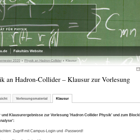
u.de
Fakultäts Website
emester 2020
Physik an Hadron-Collider
Klausur
ik an Hadron-Collider – Klausur zur Vorlesung
sicht
Vorlesungsmaterial
Klausur
 und Klausurergebnisse zur Vorlesung 'Hadron Collider Physik' und zum Block
nalyse':
eachten: Zugriff mit Campus-Login und -Password!