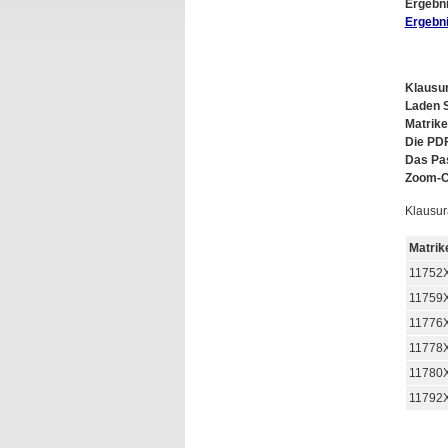
Ergebni
Ergebni
Klausur
Laden S
Matrike
Die PDF
Das Pas
Zoom-C
Klausur
Matri
11752
11759
11776
11778
11780
11792