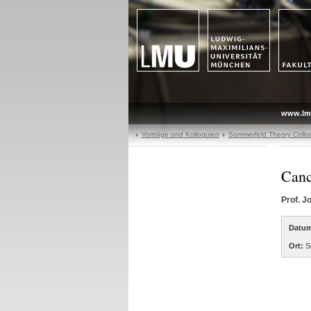
www.lm
Vorträge und Kolloquien
Sommerfeld Theory Collo
Canc
Prof. 
Datum
Ort:
Se