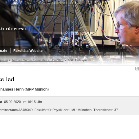
u.de
Fakultäts Website
quium
Archive Winter Semester 2019/2020
ASC Colloquium
elled
Johannes Henn (MPP Munich)
:
05.02.2020 um 16:15 Uhr
minarraum A348/349, Fakultät für Physik der LMU München, Theresienstr. 37