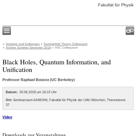
Fakultät für Physik
Vorträge und Kolloquien
Sommerfeld Theory Colloquium
Archive Summer Semester 2018
ASC Colloquium
Black Holes, Quantum Information, and
Unification
Professor Raphael Bousso (UC Berkeley)
Datum:
20.06.2018 um 16:15 Uhr
Ort:
Seminarraum A348/349, Fakultät für Physik der LMU München, Theresienstr.
37
Video
Downloads zur Veranstaltung